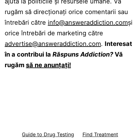
ajuta la politicile și resursele umane. Vă
rugăm să direcționați orice comentarii sau
întrebări către
info@answeraddiction.com
și
orice întrebări de marketing către
advertise@answeraddiction.com
.
Interesat
în a contribui la
Răspuns Addiction?
Vă
rugăm
să ne anunțați!
Guide to Drug Testing
Find Treatment