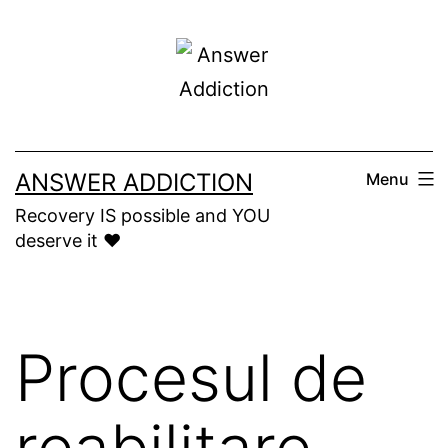
Skip
to
content
ANSWER ADDICTION
Menu
Recovery IS possible and YOU
deserve it ❤️
Procesul de
reabilitare