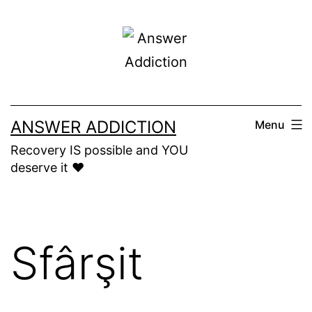
Skip
to
content
ANSWER ADDICTION
Menu
Recovery IS possible and YOU
deserve it ❤️
Sfârşit