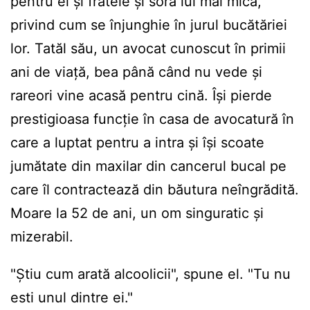
pentru el și fratele și sora lui mai mică,
privind cum se înjunghie în jurul bucătăriei
lor. Tatăl său, un avocat cunoscut în primii
ani de viață, bea până când nu vede și
rareori vine acasă pentru cină. Își pierde
prestigioasa funcție în casa de avocatură în
care a luptat pentru a intra și își scoate
jumătate din maxilar din cancerul bucal pe
care îl contractează din băutura neîngrădită.
Moare la 52 de ani, un om singuratic și
mizerabil.
"Știu cum arată alcoolicii", spune el. "Tu nu
esti unul dintre ei."