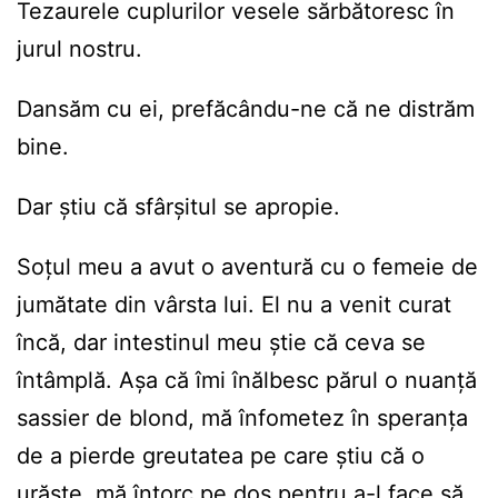
Tezaurele cuplurilor vesele sărbătoresc în
jurul nostru.
Dansăm cu ei, prefăcându-ne că ne distrăm
bine.
Dar știu că sfârșitul se apropie.
Soțul meu a avut o aventură cu o femeie de
jumătate din vârsta lui. El nu a venit curat
încă, dar intestinul meu știe că ceva se
întâmplă. Așa că îmi înălbesc părul o nuanță
sassier de blond, mă înfometez în speranța
de a pierde greutatea pe care știu că o
urăște, mă întorc pe dos pentru a-l face să