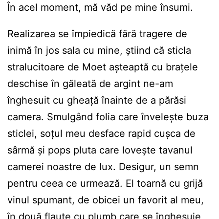
În acel moment, mă văd pe mine însumi.
Realizarea se împiedică fără tragere de
inimă în jos sala cu mine, știind că sticla
stralucitoare de Moet așteaptă cu brațele
deschise în găleată de argint ne-am
înghesuit cu gheață înainte de a părăsi
camera. Smulgând folia care învelește buza
sticlei, soțul meu desface rapid cușca de
sârmă și pops pluta care lovește tavanul
camerei noastre de lux. Desigur, un semn
pentru ceea ce urmează. El toarnă cu grijă
vinul spumant, de obicei un favorit al meu,
în două flaute cu plumb care se înghesuie