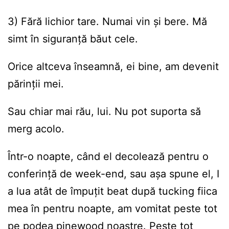
3) Fără lichior tare. Numai vin și bere. Mă
simt în siguranță băut cele.
Orice altceva înseamnă, ei bine, am devenit
părinții mei.
Sau chiar mai rău, lui. Nu pot suporta să
merg acolo.
Într-o noapte, când el decolează pentru o
conferință de week-end, sau așa spune el, I
a lua atât de împuțit beat după tucking fiica
mea în pentru noapte, am vomitat peste tot
pe podea pinewood noastre. Peste tot