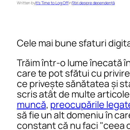
Written by
It’s Time to Log Off
in
Știri despre dependență
Cele mai bune sfaturi digit
Trăim într-o lume înecată î
care te pot sfătui cu privire
ce privește sănătatea și st
scris atât de multe articole
muncă
,
preocupările legate
să fie un alt domeniu în care
constant că nu faci "ceea c