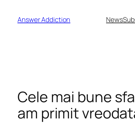
Sari
la
Answer Addiction
News
Sub
conținut
Cele mai bune sfat
am primit vreodat