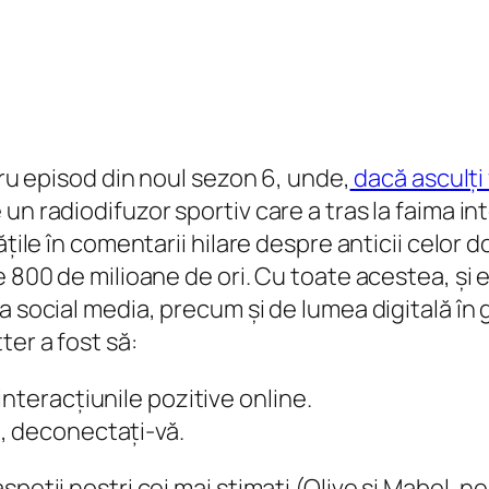
tru episod din noul sezon 6, unde,
dacă asculți 
un radiodifuzor sportiv care a tras la faima in
ile în comentarii hilare despre anticii celor doi
e 800 de milioane de ori. Cu toate acestea, și 
a social media, precum și de lumea digitală în
ter a fost să:
nteracțiunile pozitive online.
, deconectați-vă.
eții noștri cei mai stimați (Olive și Mabel, ne 