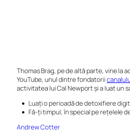
Thomas Brag, pe de altă parte, vine la 
YouTube, unul dintre fondatorii
canalul
activitatea lui Cal Newport și a luat un sa
Luați o perioadă de detoxifiere digi
Fă-ți timpul, în special pe rețelele d
Andrew Cotter