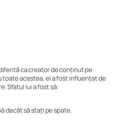
iferită ca creator de conținut pe
 toate acestea, el a fost influențat de
. Sfatul lui a fost să:
abă decât să stați pe spate.