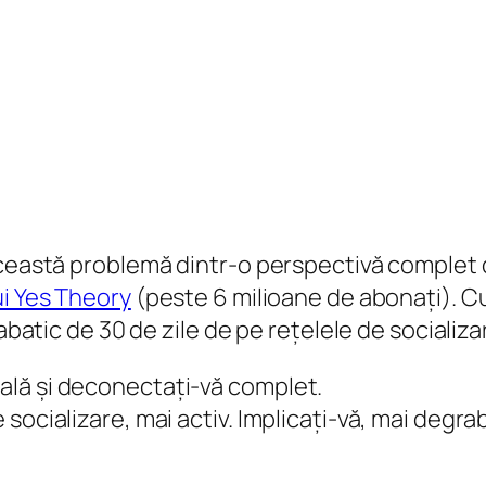
această problemă dintr-o perspectivă complet d
ui Yes Theory
(peste 6 milioane de abonați). Cu
batic de 30 de zile de pe rețelele de socializare
tală și deconectați-vă complet.
e socializare, mai activ. Implicați-vă, mai degr