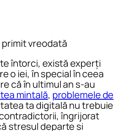
m primit vreodată
te întorci, există experți
re o iei, în special în ceea
re că în ultimul an s-au
tea mintală
,
problemele de
tatea ta digitală nu trebuie
contradictorii, îngrijorat
că stresul departe și