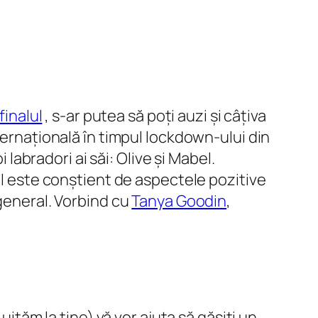
finalul
, s-ar putea să poți auzi și câțiva
ternațională în timpul lockdown-ului din
 labradori ai săi: Olive și Mabel.
el este conștient de aspectele pozitive
 general. Vorbind cu
Tanya Goodin
,
uităm la tine) vă vor ajuta să găsiți un