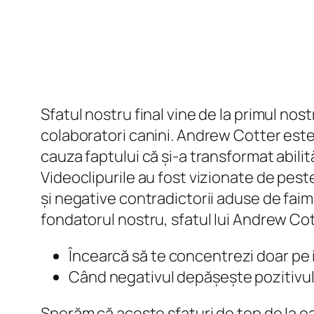
Sfatul nostru final vine de la primul nos
colaboratori canini. Andrew Cotter este 
cauza faptului că și-a transformat abilităț
Videoclipurile au fost vizionate de pest
și negative contradictorii aduse de faim
fondatorul nostru, sfatul lui Andrew Cot
Încearcă să te concentrezi doar pe i
Când negativul depășește pozitivul
Sperăm că aceste sfaturi de top de la oasp