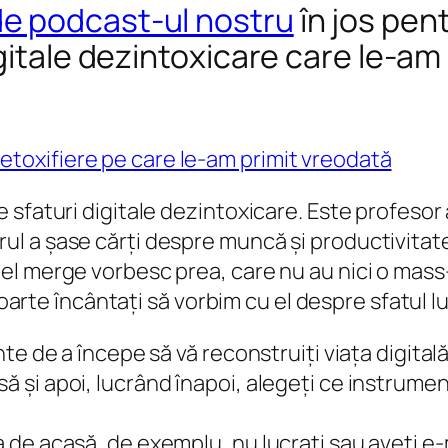
e podcast-ul nostru
în jos pent
gitale dezintoxicare care le-am
sfaturi digitale dezintoxicare. Este profesor 
 a șase cărți despre muncă și productivitate,
el merge vorbesc prea, care nu au nici o mass
foarte încântați să vorbim cu el despre sfatul lu
inte de a începe să vă reconstruiți viața digital
ă și apoi, lucrând înapoi, alegeți ce instrumen
a de acasă, de exemplu, nu lucrați sau aveți e-