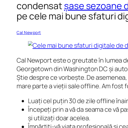
condensat
șase sezoane d
pe cele mai bune sfaturi di
Cal Newport
Cal Newport este o greutate în lumea de 
Georgetown din Washington DC și autorul
Știe despre ce vorbește. De asemenea, 
mare parte a vieții sale offline. Am fost 
Luați cel puțin 30 de zile offline îna
Începeți prin a vă da seama ce vă pas
și utilizați doar acelea.
Împărțiți-vă viața profesională și ce