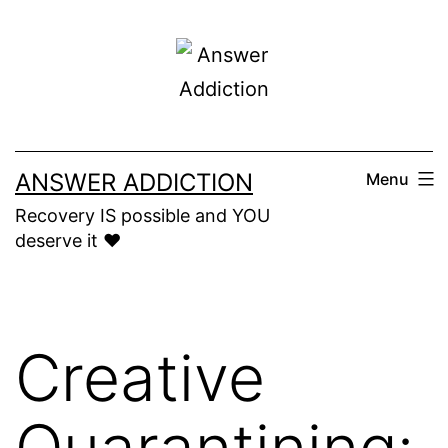
Skip
to
content
ANSWER ADDICTION
Menu
Recovery IS possible and YOU
deserve it ❤️
Creative
Quarantining: